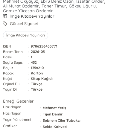
,
,
,
Mehmet Okyayuz
Ebru Deniz Ozan
İzzettin Önder
,
,
,
Ali Murat Özdemir
Taner Timur
Göksu Uğurlu
Gamze Yücesan Özdemir
İmge Kitabevi Yayınları
Güncel Siyaset
İmge Kitabevi Yayınları
ISBN
:
9786256455771
Basım Tarihi
:
2026-05
Baskı
:
1
Sayfa Sayısı
:
432
Boyut
:
135x210
Kapak
:
Karton
Kağıt
:
Kitap Kağıdı
Orjinal Dili
:
Türkçe
Yayın Dili
:
Türkçe
Emeği Geçenler
Hazırlayan
:
Mehmet Yetiş
Hazırlayan
:
Tijen Demir
Yayın Yönetmeni
:
Şebnem Çiler Tabakçı
Grafiker
:
Selda Kahveci