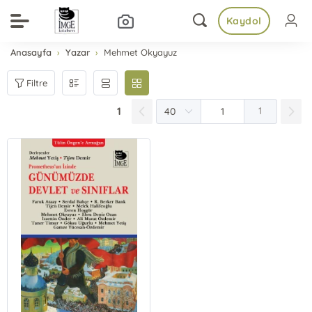
Kaydol
Anasayfa
Yazar
Mehmet Okyayuz
Filtre
1
1