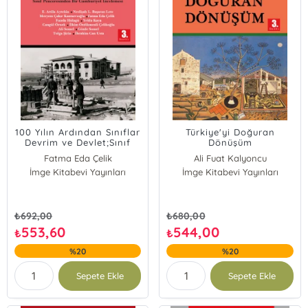
100 Yılın Ardından Sınıflar
Türkiye'yi Doğuran
Devrim ve Devlet;Sınıf
Dönüşüm
Penceresinden Bir
Fatma Eda Çelik
Ali Fuat Kalyoncu
Cumhuriyet İncelemesi
İmge Kitabevi Yayınları
Cangül Örnek
İmge Kitabevi Yayınları
E. Attila Aytekin
Neslişah L. Başaran Lotz
Meryem Çakır Kantarcıoğlu
₺
692,00
₺
680,00
Funda Hülagü
553,60
544,00
₺
₺
Yelda Kaya
%20
%20
İlkim Özdikmenli Çelikoğlu
Ali Somel
Sepete Ekle
Sepete Ekle
Gözde Somel
Tolga Şirin