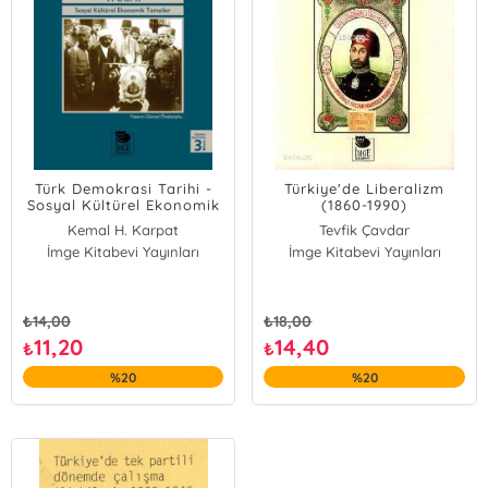
Türk Demokrasi Tarihi -
Türkiye'de Liberalizm
Sosyal Kültürel Ekonomik
(1860-1990)
Temeller
Kemal H. Karpat
Tevfik Çavdar
İmge Kitabevi Yayınları
İmge Kitabevi Yayınları
₺
14,00
₺
18,00
11,20
14,40
₺
₺
%20
%20