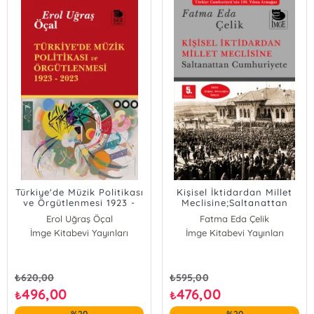
İbrahim Can Usta
Türkiye'de Müzik Politikası
Kişisel İktidardan Millet
ve Örgütlenmesi 1923 -
Meclisine;Saltanattan
2023
Cumhuriyete
Erol Uğraş Öçal
Fatma Eda Çelik
İmge Kitabevi Yayınları
İmge Kitabevi Yayınları
₺
620,00
₺
595,00
496,00
476,00
₺
₺
%20
%20