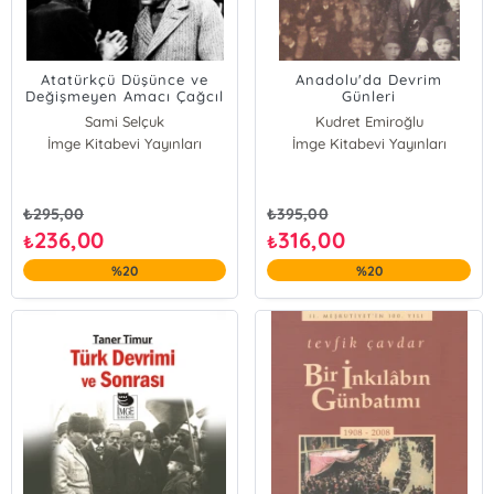
Atatürkçü Düşünce ve
Anadolu'da Devrim
Değişmeyen Amacı Çağcıl
Günleri
Demokrasi
Sami Selçuk
Kudret Emiroğlu
İmge Kitabevi Yayınları
İmge Kitabevi Yayınları
₺
295,00
₺
395,00
236,00
316,00
₺
₺
%20
%20