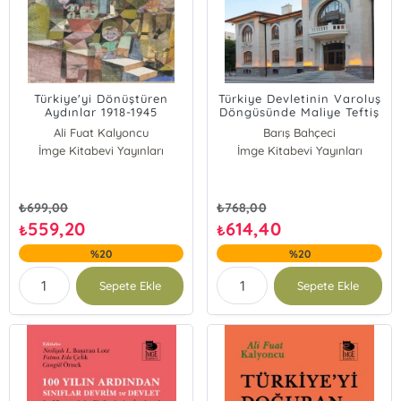
Türkiye'yi Dönüştüren
Türkiye Devletinin Varoluş
Aydınlar 1918-1945
Döngüsünde Maliye Teftiş
;Almanların ve İkinci
Kurulu 1879 - 2011
Ali Fuat Kalyoncu
Barış Bahçeci
Dünya Savaşı'nın Türkiye
İmge Kitabevi Yayınları
İmge Kitabevi Yayınları
Cumhuriyeti'ne Etkisi
₺
699,00
₺
768,00
559,20
614,40
₺
₺
%20
%20
Sepete Ekle
Sepete Ekle