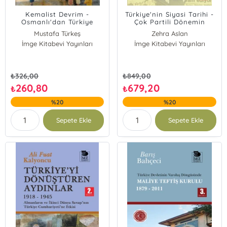
Kemalist Devrim -
Türkiye'nin Siyasi Tarihi -
Osmanlı'dan Türkiye
Çok Partili Dönemin
Cumhuriyeti'ne Geçişte
Başlangıcından 27 Mayıs
Mustafa Türkeş
Zehra Aslan
Reformlar ve Devrim 1839
1960'a
İmge Kitabevi Yayınları
İmge Kitabevi Yayınları
- 1939
₺
326,00
₺
849,00
260,80
679,20
₺
₺
%20
%20
Sepete Ekle
Sepete Ekle