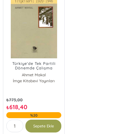
Türkiye'de Tek Partili
Dönemde Çalışma
İlişkileri: 1920-1946
Ahmet Makal
İmge Kitabevi Yayınları
₺
773,00
618,40
₺
%20
Sepete Ekle