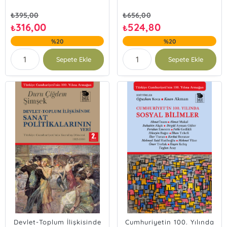
₺
395,00
₺
656,00
316,00
524,80
₺
₺
%20
%20
Sepete Ekle
Sepete Ekle
Devlet-Toplum İlişkisinde
Cumhuriyetin 100. Yılında