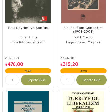
Türk Devrimi ve Sonrası
Bir İnkılâbın Günbatımı
(1908-2008)
Taner Timur
Tevfik Çavdar
İmge Kitabevi Yayınları
İmge Kitabevi Yayınları
₺
595,00
₺
394,00
476,00
315,20
₺
₺
%20
%20
Sepete Ekle
Sepete Ekle